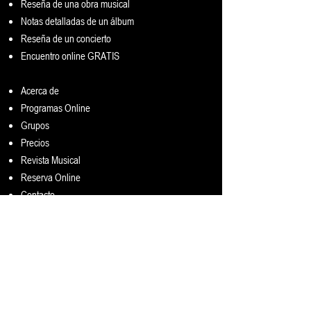
Reseña de una obra musical
Notas detalladas de un álbum
Res
eña de un concierto
Encuentro online GRATIS
Acerca de
Programas Online
Grupos
Precios
Revista Musical
Reserva Online
Contacto
¡SÉ EL PRIMERO EN ENTERARTE!
Nombre