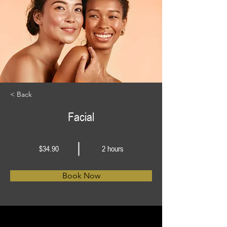
< Back
Facial
$34.90
2 hours
Book Now